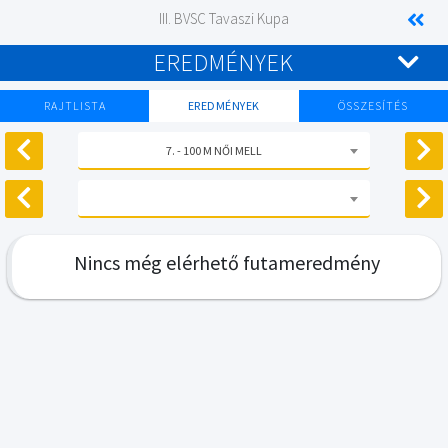
III. BVSC Tavaszi Kupa
EREDMÉNYEK
RAJTLISTA
EREDMÉNYEK
ÖSSZESÍTÉS
7. - 100 M NŐI MELL
Nincs még elérhető futameredmény