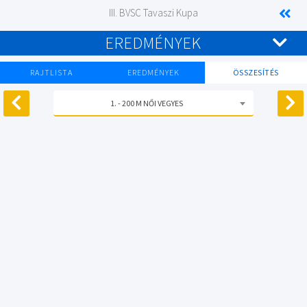
III. BVSC Tavaszi Kupa
EREDMÉNYEK
RAJTLISTA
EREDMÉNYEK
ÖSSZESÍTÉS
1. - 200 M NŐI VEGYES