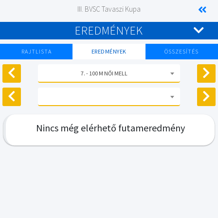
III. BVSC Tavaszi Kupa
EREDMÉNYEK
RAJTLISTA
EREDMÉNYEK
ÖSSZESÍTÉS
7. - 100 M NŐI MELL
Nincs még elérhető futameredmény