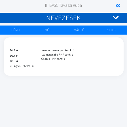
III. BVSC Tavaszi Kupa
NEVEZÉSEK
FÉRFI
NŐI
VÁLTÓ
KLUB
DNS:
0
Nevezett versenyszámok:
0
Legmagasabb FINA pont:
0
DSQ:
0
Összes FINA pont:
0
DNF:
0
VL:
0
(Döntőből VL: 0)