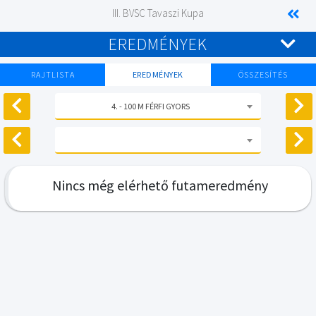
III. BVSC Tavaszi Kupa
EREDMÉNYEK
RAJTLISTA
EREDMÉNYEK
ÖSSZESÍTÉS
4. - 100 M FÉRFI GYORS
Nincs még elérhető futameredmény