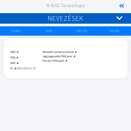
III. BVSC Tavaszi Kupa
NEVEZÉSEK
FÉRFI
NŐI
VÁLTÓ
KLUB
DNS:
0
Nevezett versenyszámok:
0
Legmagasabb FINA pont:
0
DSQ:
0
Összes FINA pont:
0
DNF:
0
VL:
0
(Döntőből VL: 0)