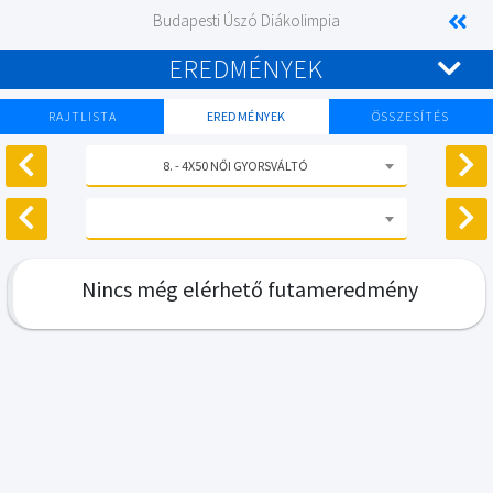
Budapesti Úszó Diákolimpia
EREDMÉNYEK
RAJTLISTA
EREDMÉNYEK
ÖSSZESÍTÉS
8. - 4X50 NŐI GYORSVÁLTÓ
Nincs még elérhető futameredmény