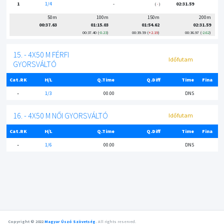
1
1/4
-
02:31.59
-
50m
100m
150m
200m
00:37.63
01:15.03
01:54.62
02:31.59
00:37.40
-0.23
00:39.59
+2.19
00:36.97
-2.62
15. - 4X50 M FÉRFI
Időfutam
GYORSVÁLTÓ
Cat.RK
H/L
Q.Time
Q.Diff
Time
Fina
-
1/3
00.00
DNS
16. - 4X50 M NŐI GYORSVÁLTÓ
Időfutam
Cat.RK
H/L
Q.Time
Q.Diff
Time
Fina
-
1/6
00.00
DNS
Copyright © 2022
Magyar Úszó Szövetség
.
All rights reserved.