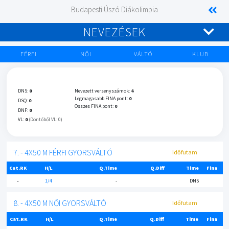
Budapesti Úszó Diákolimpia
NEVEZÉSEK
FÉRFI
NŐI
VÁLTÓ
KLUB
DNS:
0
Nevezett versenyszámok:
4
Legmagasabb FINA pont:
0
DSQ:
0
Összes FINA pont:
0
DNF:
0
VL:
0
(Döntőből VL: 0)
7. - 4X50 M FÉRFI GYORSVÁLTÓ
Időfutam
Cat.RK
H/L
Q.Time
Q.Diff
Time
Fina
-
1/4
-
DNS
8. - 4X50 M NŐI GYORSVÁLTÓ
Időfutam
Cat.RK
H/L
Q.Time
Q.Diff
Time
Fina