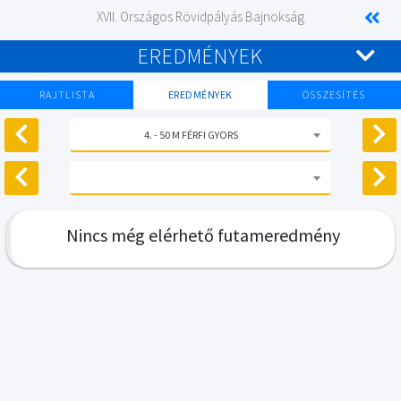
XVII. Országos Rövidpályás Bajnokság
EREDMÉNYEK
RAJTLISTA
EREDMÉNYEK
ÖSSZESÍTÉS
4. - 50 M FÉRFI GYORS
Nincs még elérhető futameredmény