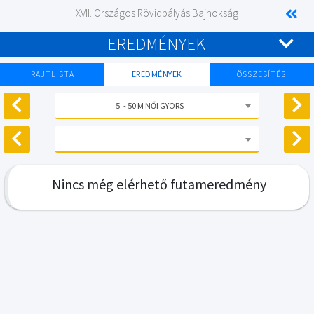
XVII. Országos Rövidpályás Bajnokság
EREDMÉNYEK
RAJTLISTA
EREDMÉNYEK
ÖSSZESÍTÉS
5. - 50 M NŐI GYORS
Nincs még elérhető futameredmény