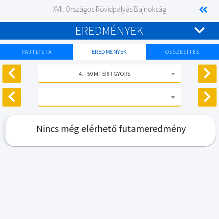
XVII. Országos Rövidpályás Bajnokság
EREDMÉNYEK
RAJTLISTA
EREDMÉNYEK
ÖSSZESÍTÉS
4. - 50 M FÉRFI GYORS
Nincs még elérhető futameredmény