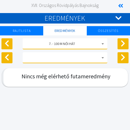
XVII. Országos Rövidpályás Bajnokság
EREDMÉNYEK
RAJTLISTA
EREDMÉNYEK
ÖSSZESÍTÉS
7. - 100 M NŐI HÁT
Nincs még elérhető futameredmény