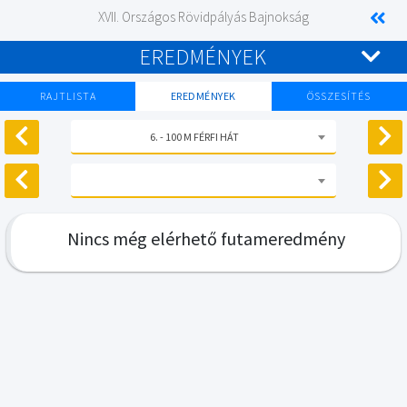
XVII. Országos Rövidpályás Bajnokság
EREDMÉNYEK
RAJTLISTA
EREDMÉNYEK
ÖSSZESÍTÉS
6. - 100 M FÉRFI HÁT
Nincs még elérhető futameredmény