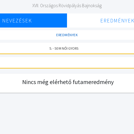
XVII. Országos Rövidpályás Bajnokság
NEVEZÉSEK
EREDMÉNYE
EREDMÉNYEK
5. - 50 M NŐI GYORS
Nincs még elérhető futameredmény