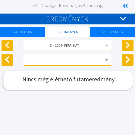
XVII. Országos Rövidpályás Bajnokság
EREDMÉNYEK
RAJTLISTA
EREDMÉNYEK
ÖSSZESÍTÉS
6. - 100 M FÉRFI HÁT
Nincs még elérhető futameredmény