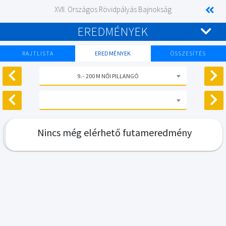
XVII. Országos Rövidpályás Bajnokság
EREDMÉNYEK
RAJTLISTA
EREDMÉNYEK
ÖSSZESÍTÉS
9. - 200 M NŐI PILLANGÓ
Nincs még elérhető futameredmény