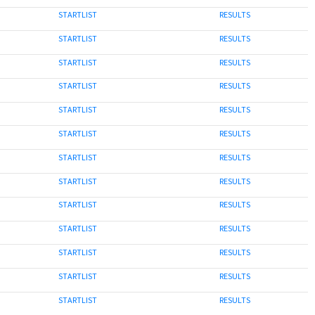
STARTLIST
RESULTS
STARTLIST
RESULTS
STARTLIST
RESULTS
STARTLIST
RESULTS
STARTLIST
RESULTS
STARTLIST
RESULTS
STARTLIST
RESULTS
STARTLIST
RESULTS
STARTLIST
RESULTS
STARTLIST
RESULTS
STARTLIST
RESULTS
STARTLIST
RESULTS
STARTLIST
RESULTS