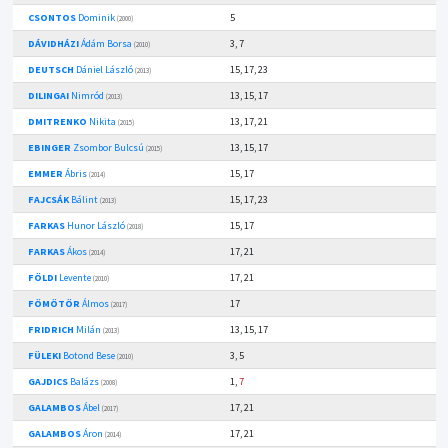
CSONTOS
Dominik
5
(2000)
DÁVIDHÁZI
Ádám Borsa
3, 7
(2010)
DEUTSCH
Dániel László
15, 17, 23
(2013)
DILINGAI
Nimród
13, 15, 17
(2013)
DMITRENKO
Nikita
13, 17, 21
(2015)
EBINGER
Zsombor Bulcsú
13, 15, 17
(2015)
EMMER
Ábris
15, 17
(2014)
FAJCSÁK
Bálint
15, 17, 23
(2013)
FARKAS
Hunor László
15, 17
(2018)
FARKAS
Ákos
17, 21
(2014)
FÖLDI
Levente
17, 21
(2010)
FÖMÖTÖR
Álmos
17
(2017)
FRIDRICH
Milán
13, 15, 17
(2013)
FÜLEKI
Botond Bese
3, 5
(2010)
GAJDICS
Balázs
1,
7
(2008)
GALAMBOS
Ábel
17, 21
(2017)
GALAMBOS
Áron
17, 21
(2014)