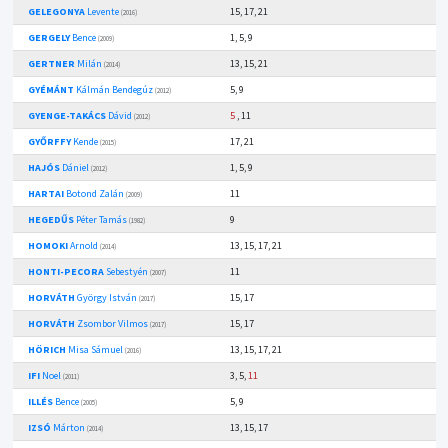
GELEGONYA
Levente
15, 17, 21
(2016)
GERGELY
Bence
1, 5, 9
(2009)
GERTNER
Milán
13, 15, 21
(2014)
GYÉMÁNT
Kálmán Bendegúz
5, 9
(2012)
GYENGE-TAKÁCS
Dávid
5
, 11
(2012)
GYŐRFFY
Kende
17, 21
(2015)
HAJÓS
Dániel
1, 5, 9
(2012)
HARTAI
Botond Zalán
11
(2009)
HEGEDŰS
Péter Tamás
9
(1982)
HOMOKI
Arnold
13, 15, 17, 21
(2014)
HONTI-PECORA
Sebestyén
11
(2007)
HORVÁTH
György István
15, 17
(2017)
HORVÁTH
Zsombor Vilmos
15, 17
(2017)
HÖRICH
Misa Sámuel
13, 15, 17, 21
(2016)
IFI
Noel
3, 5,
11
(2011)
ILLÉS
Bence
5, 9
(2005)
IZSÓ
Márton
13, 15, 17
(2014)