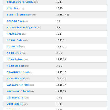
SZELES
Dominik Gergely
15, 17
(2017)
SZÉLL
Péter
15, 23
(2014)
SZENTPÉTERI
Botond
13, 15, 17, 21
(2015)
SZILÁGYI
Barna
7, 9
(2008)
SZTREHÁRSZKY
Zsigmond
5, 9
(2008)
TAKÁCS
Ákos
15, 17
(2013)
TORDAI
Farkas
15, 17, 21
(2017)
TORDAI
Mór
15, 17, 21
(2017)
TÓTH
Lénárd
3, 5, 9
(2011)
TÓTH
Szabolcs
13, 15, 23
(2014)
TÓTH
Zsombor
3, 5, 9
(2011)
TRÁVNYIK
Pál Donát
13, 15, 17
(2015)
ÚJLAKI
Bendegúz
13, 21, 23
(2013)
VARGA
Márton Patrik
13, 15, 17
(2016)
VARGA-FUTÓ
Dániel
13, 19, 23
(2014)
VÉRTESY
Bálint
1, 3, 5
(2012)
VILHELM
Bence
15, 17
(2015)