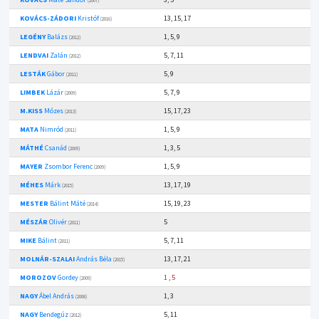
(2007)
KOVÁCS-ZÁDORI
Kristóf
13, 15, 17
(2016)
LEGÉNY
Balázs
1, 5, 9
(2012)
LENDVAI
Zalán
5, 7, 11
(2012)
LESTÁK
Gábor
5, 9
(2011)
LIMBEK
Lázár
5, 7, 9
(2009)
M.KISS
Mózes
15, 17, 23
(2013)
MATA
Nimród
1, 5, 9
(2011)
MÁTHÉ
Csanád
1, 3, 5
(2009)
MAYER
Zsombor Ferenc
1, 5, 9
(2009)
MÉHES
Márk
13, 17, 19
(2015)
MESTER
Bálint Máté
15, 19, 23
(2014)
MÉSZÁR
Olivér
5
(2011)
MIKE
Bálint
5, 7, 11
(2011)
MOLNÁR-SZALAI
András Béla
13, 17, 21
(2015)
MOROZOV
Gordey
1
,
5
(2009)
NAGY
Ábel András
1, 3
(2008)
NAGY
Bendegúz
5, 11
(2012)