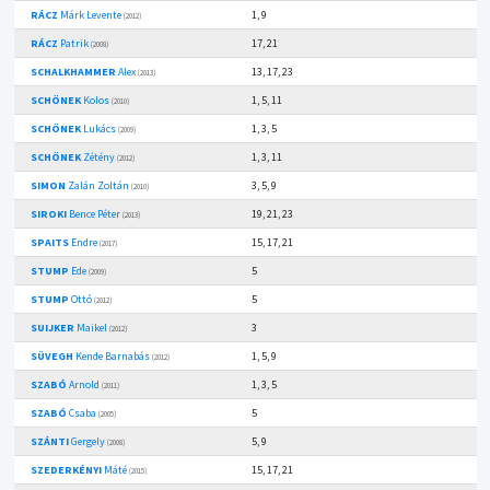
RÁCZ
Márk Levente
1, 9
(2012)
RÁCZ
Patrik
17, 21
(2008)
SCHALKHAMMER
Alex
13, 17, 23
(2013)
SCHÖNEK
Kolos
1, 5, 11
(2010)
SCHÖNEK
Lukács
1, 3, 5
(2009)
SCHÖNEK
Zétény
1, 3, 11
(2012)
SIMON
Zalán Zoltán
3, 5, 9
(2010)
SIROKI
Bence Péter
19, 21, 23
(2013)
SPAITS
Endre
15, 17, 21
(2017)
STUMP
Ede
5
(2009)
STUMP
Ottó
5
(2012)
SUIJKER
Maikel
3
(2012)
SÜVEGH
Kende Barnabás
1, 5, 9
(2012)
SZABÓ
Arnold
1, 3, 5
(2011)
SZABÓ
Csaba
5
(2005)
SZÁNTI
Gergely
5, 9
(2008)
SZEDERKÉNYI
Máté
15, 17, 21
(2015)