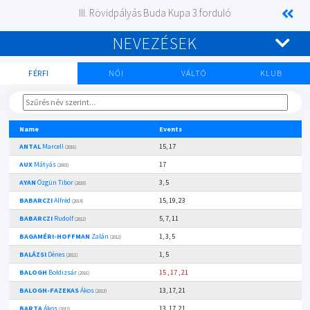
III. Rövidpályás Buda Kupa 3.forduló
NEVEZÉSEK
FÉRFI
NŐI
VÁLTÓ
KLUB
Name
Events
ANTAL
Marcell
15, 17
(2016)
AUX
Mátyás
17
(2003)
AYAN
Özgün Tibor
3, 5
(2010)
BABARCZI
Alfréd
15, 19, 23
(2014)
BABARCZI
Rudolf
5, 7, 11
(2012)
BAGAMÉRI-HOFFMAN
Zalán
1, 3, 5
(2012)
BALÁZSI
Dénes
1, 5
(2011)
BALOGH
Boldizsár
15
,
17
,
21
(2016)
BALOGH-FAZEKAS
Ákos
13, 17, 21
(2013)
BARTA
Ákos
13, 17, 21
(2013)