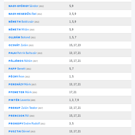
NAGY-GYÖRGY
Sándor
5, 9
(2012)
NAGY-HEGEDŰS
Ábel
3, 5, 9
(2012)
NÉMETH
Boldizsár
1, 5, 9
(2012)
NÉMETH
Milán
5, 9
(2010)
OLLRÁM
Botond
1, 5, 7
(2011)
OZSVÁT
Zalán
15, 17, 23
(2013)
PALAI
Patrik Baltazár
13, 17, 21
(2013)
PÁLJÁNOS
Nátán
15, 17, 21
(2017)
PAPP
Benett
5, 7
(2011)
PÉCHY
Áron
1, 5
(2012)
PEREHÁZY
Márk
13, 17, 21
(2017)
PFEMETER
Márk
17, 21
(2016)
PINTÉR
Levente
1, 3, 7, 9
(2009)
PREKUP
Zalán Teodor
13, 17, 21
(2017)
PRENCSOK
Pál
15, 17, 21
(2016)
PROKOPY
Endre Rudolf
3, 5
(2011)
PUSZTAI
Dániel
13, 17, 21
(2013)