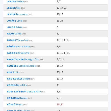
JANCSA
Hetény
1, 7
(2012)
JESZEK
Ábel
13, 17, 21
(2014)
JESZEK
Domonkos
15, 17
(2017)
JUHÁSZ
Dávid
19, 23
(2013)
JUHOS
Patrik
5
(2010)
KAJUS
Dániel
3, 7
(2012)
KALAUS
Vilmos Leó
13, 15, 17, 21
(2016)
KÁMÁN
Martin Viktor
3, 5
(2009)
KARDOS
Benedek Vid
13, 15, 17, 21
(2016)
KARNITSCHER
Bendeguz Örs
3, 7, 11
(2010)
KÉMENES
Szabolcs András
15, 17
(2014)
KISS
Ármin
15, 17
(2016)
KISS-KOVÁCS
Gellért
13, 17
(2014)
KOCSIS
Detre Filip
11
(2010)
KONSTANTINOPOULOS
Márk
3, 5
(2010)
KOROKNAI
Balázs
7, 11
(2011)
KÓSZÓ
Benett
15
,
17
(2016)
KOVÁCS
Máté Sándor
3, 5