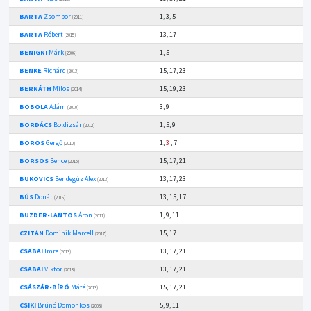
BARTA
Zsombor
1, 3, 5
(2011)
BARTA
Róbert
13, 17
(2015)
BENIGNI
Márk
1, 5
(2006)
BENKE
Richárd
15, 17, 23
(2013)
BERNÁTH
Milos
15, 19, 23
(2014)
BOBOLA
Ádám
3, 9
(2010)
BORDÁCS
Boldizsár
1, 5, 9
(2012)
BOROS
Gergő
1,
3
, 7
(2010)
BORSOS
Bence
15, 17, 21
(2015)
BUKOVICS
Bendegúz Alex
13, 17, 23
(2013)
BÚS
Donát
13, 15, 17
(2016)
BUZDER-LANTOS
Áron
1, 9, 11
(2011)
CZITÁN
Dominik Marcell
15, 17
(2017)
CSABAI
Imre
13, 17, 21
(2013)
CSABAI
Viktor
13, 17, 21
(2013)
CSÁSZÁR-BÍRÓ
Máté
15, 17, 21
(2013)
CSIKI
Brúnó Domonkos
5, 9, 11
(2008)