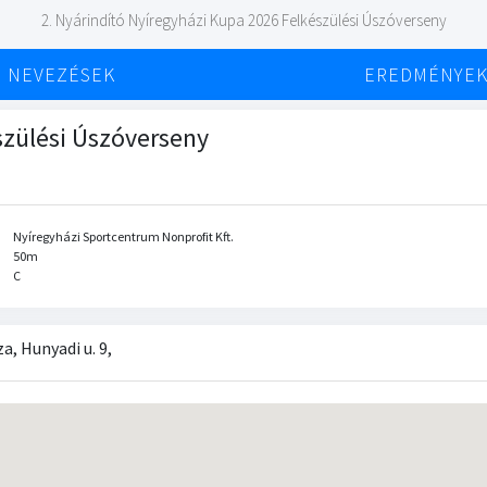
2. Nyárindító Nyíregyházi Kupa 2026 Felkészülési Úszóverseny
NEVEZÉSEK
EREDMÉNYE
szülési Úszóverseny
Nyíregyházi Sportcentrum Nonprofit Kft.
50m
C
, Hunyadi u. 9,