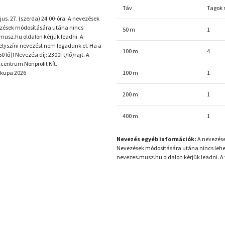
Táv
Tagok
us. 27. (szerda) 24.00-óra. A nevezések
vezések módosítására utána nincs
50 m
1
.musz.hu oldalon kérjük leadni. A
lyszíni nevezést nem fogadunk el. Ha a
100 m
4
fő)! Nevezési díj: 2300Ft/fő/rajt. A
tcentrum Nonprofit Kft.
 kupa 2026
100 m
1
200 m
1
400 m
1
Nevezés egyéb információk:
A nevezése
Nevezések módosítására utána nincs lehető
nevezes.musz.hu oldalon kérjük leadni. A