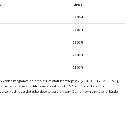
 száma
Díj/Rajt
2300 Ft
2300 Ft
2300 Ft
2300 Ft
2300 Ft
k csak a megadott időintervallum alatt lehetségesek. (2026.05.18-2025.05.27-ig)
ség. A hazai és külföldi nevezéseket is a M.Ú.SZ rendszerén keresztül
 versennyel kapcsolatos kérdéseket az urbin.tam@gmail.com címre lehet küldeni.