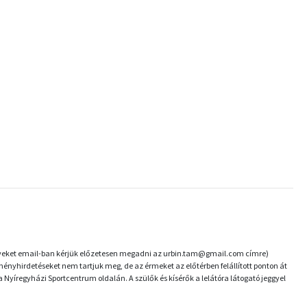
 neveket email-ban kérjük előzetesen megadni az urbin.tam@gmail.com címre)
yhirdetéseket nem tartjuk meg, de az érmeket az előtérben felállított ponton át
 a Nyíregyházi Sportcentrum oldalán. A szülők és kísérők a lelátóra látogató jeggyel