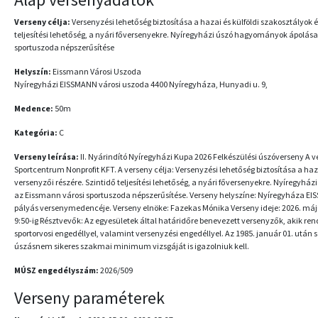
Verseny célja:
Versenyzési lehetőség biztosítása a hazai és külföldi szakosztályok 
teljesítési lehetőség, a nyári főversenyekre. Nyíregyházi úszó hagyományok ápolása
sportuszoda népszerűsítése
Helyszín:
Eissmann Városi Uszoda
Nyíregyházi EISSMANN városi uszoda 4400 Nyíregyháza, Hunyadi u. 9,
Medence:
50m
Kategória:
C
Verseny leírása:
II. Nyárindító Nyíregyházi Kupa 2026 Felkészülési úszóverseny A 
Sportcentrum Nonprofit KFT. A verseny célja: Versenyzési lehetőség biztosítása a haz
versenyzői részére. Szintidő teljesítési lehetőség, a nyári főversenyekre. Nyíregyh
az Eissmann városi sportuszoda népszerűsítése. Verseny helyszíne: Nyíregyháza EI
pályás versenymedencéje. Verseny elnöke: Fazekas Mónika Verseny ideje: 2026. máju
9:50-ig Résztvevők: Az egyesületek által határidőre benevezett versenyzők, akik re
sportorvosi engedéllyel, valamint versenyzési engedéllyel. Az 1985. január 01. után 
úszásnem sikeres szakmai minimum vizsgáját is igazolniuk kell.
MÚSZ engedélyszám:
2026/509
Verseny paraméterek