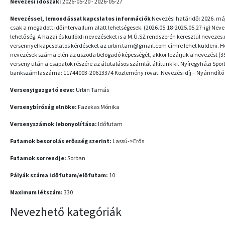
Nevezési időszak:
2026-05-20 - 2026-05-27
Nevezéssel, lemondással kapcslatos információk
Nevezési határidő: 2026. máj
csak a megadott időintervallum alatt lehetségesek. (2026.05.18-2025.05.27-ig) Ne
lehetőség. A hazai és külföldi nevezéseket is a M.Ú.SZ rendszerén keresztül nevezes
versennyel kapcsolatos kérdéseket az urbin.tam@gmail.com címre lehet küldeni. He
nevezések száma eléri az uszoda befogadó képességét, akkor lezárjuk a nevezést (350 
verseny után a csapatok részére az átutalásos számlát állítunk ki. Nyíregyházi Spor
bankszámlaszáma: 11744003-20613374 Közlemény rovat: Nevezési díj – Nyárindító
Versenyigazgató neve:
Urbin Tamás
Versenybíróság elnöke:
Fazekas Mónika
Versenyszámok lebonyolítása:
Időfutam
Futamok besorolás erősség szerint:
Lassú->Erős
Futamok sorrendje:
Sorban
Pályák száma időfutam/előfutam:
10
Maximum létszám:
330
Nevezhető kategóriák