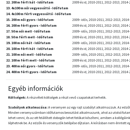
12. 200 m férfi hát - Időfutam
2009 és id, 2010-2011, 2012-2013, 2014-
13. 4x100 m női vegyesváltó - Időfutam
14. 4x100 m férfi vegyesváltó - Időfutam
15. 200 m női gyors - Időfutam
2009- idős, 2010-2011, 2012-2013, 2014-
16. 200 m férfi gyors - Időfutam
2009 és id, 2010-2011, 2012-2013, 2014-
17. 50 m női mell - Időfutam
2009- idős, 2010-2011, 2012-2013, 2014-
18. 50 m férfi mell - Időfutam
2009 és id, 2010-2011, 2012-2013, 2014-2
19. 100 m női hát - Időfutam
2009- idős, 2010-2011, 2012-2013, 2014-
20. 100 m férfi hát - Időfutam
2009 és id, 2010-2011, 2012-2013, 2014-
21. 100 m női mell - Időfutam
2009- idős, 2010-2011, 2012-2013, 2014-
22. 100 m férfi mell - Időfutam
2009 és id, 2010-2011, 2012-2013, 2014-
23. 400 m női gyors - Időfutam
2009- idős, 2010-2011, 2012-2013, 2014-
24. 400 m férfi gyors - Időfutam
2009 és id, 2010-2011, 2012-2013, 2014-
Egyéb információk
Költségek:
A részvételi költségek a részt vevő csapatokat terhelik.
Szabályok alkalmazása:
A versenyen az egy rajt szabályt alkalmazzuk. Az edző
Minden versenyszámban időfutamos beosztást alkalmazunk, ahol az utolsó futam a
lehet venni, és az ott felállított dobogón lehet fotókat készíteni, amiben a kollégá
léphetnek be. Az edzők és versenyzők belépése díjtalan. A kiírásban nem érintet