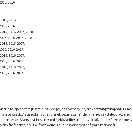
2015, 2016,
2015, 2016,
2015, 2016,
2015, 2016, 2017, 2018-,
015, 2016, 2017, 2018 -,
2015, 2016, 2017,
2015, 2016, 2017,
2015, 2016, 2017,
2015, 2016, 2017,
2015, 2016, 2017,
2015, 2016, 2017,
knek a belépéshez regisztrálni szükséges, és a verseny idejére karszalagot kapnak. (A
 legerősebb. Az uszoda házirendjének betartása mindenkire nézve kötelező! Az eredmén
ink is segítenek. A versenyt ingyenes online közvetítésen keresztül követhetik figyelemmel,
t egyéb kérdésekben a MÚSZ és az World-Aquatics versenyszabályai a mérvadók