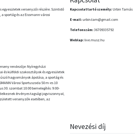
és egyesületek versenyzői részére. Szintidő
Kapcsolattartó személy:
Urbin Tamás
, a sportág és az Eissmann városi
E-mail:
urbin.tam@gmail.com
Telefonszám:
36709335792
Weblap:
live.musz.hu
verseny rendezője: Nyíregyházi
ai és külföldi szakosztályok és egyesületek
ázi úszó hagyományok ápolása, a sportág és
SSMANN Városi Sportuszoda 50 m-es 10
s 30. szombat 10:00 bemelegítés: 9:00-
ndelkeznek érvényes tagsági jogviszonnyal,
született versenyzők esetében, az
Nevezési díj