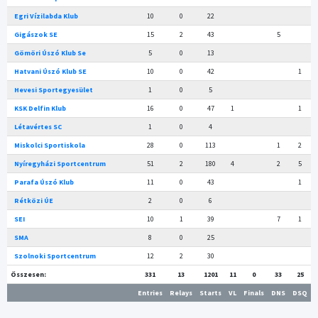
Egri Vízilabda Klub
10
0
22
Gigászok SE
15
2
43
5
Gömöri Úszó Klub Se
5
0
13
Hatvani Úszó Klub SE
10
0
42
1
Hevesi Sportegyesület
1
0
5
KSK Delfin Klub
16
0
47
1
1
Létavértes SC
1
0
4
Miskolci Sportiskola
28
0
113
1
2
Nyíregyházi Sportcentrum
51
2
180
4
2
5
Parafa Úszó Klub
11
0
43
1
Rétközi ÚE
2
0
6
SEI
10
1
39
7
1
SMA
8
0
25
Szolnoki Sportcentrum
12
2
30
Összesen:
331
13
1201
11
0
33
25
Entries
Relays
Starts
VL
Finals
DNS
DSQ