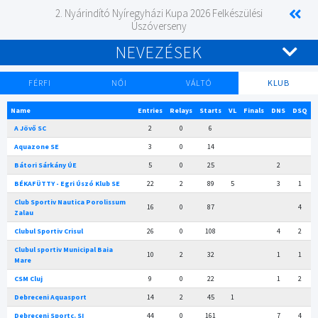
2. Nyárindító Nyíregyházi Kupa 2026 Felkészülési
Úszóverseny
NEVEZÉSEK
FÉRFI
NŐI
VÁLTÓ
KLUB
Name
Entries
Relays
Starts
VL
Finals
DNS
DSQ
A Jövő SC
2
0
6
Aquazone SE
3
0
14
Bátori Sárkány ÚE
5
0
25
2
BÉKAFÜTTY - Egri Úszó Klub SE
22
2
89
5
3
1
Club Sportiv Nautica Porolissum
16
0
87
4
Zalau
Clubul Sportiv Crisul
26
0
108
4
2
Clubul sportiv Municipal Baia
10
2
32
1
1
Mare
CSM Cluj
9
0
22
1
2
Debreceni Aquasport
14
2
45
1
Debreceni Sportc. SI
44
0
161
7
4