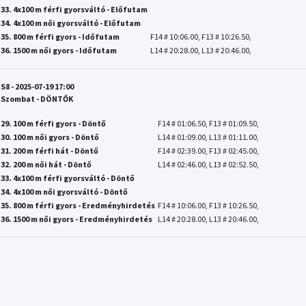
33. 4x100 m férfi gyorsváltó - Előfutam
34. 4x100 m női gyorsváltó - Előfutam
35. 800 m férfi gyors - Időfutam
F14 # 10:06.00, F13 # 10:26.50,
36. 1500 m női gyors - Időfutam
L14 # 20:28.00, L13 # 20:46.00,
S8 - 2025-07-19 17:00
Szombat - DÖNTŐK
29. 100 m férfi gyors - Döntő
F14 # 01:06.50, F13 # 01:09.50,
30. 100 m női gyors - Döntő
L14 # 01:09.00, L13 # 01:11.00,
31. 200 m férfi hát - Döntő
F14 # 02:39.00, F13 # 02:45.00,
32. 200 m női hát - Döntő
L14 # 02:46.00, L13 # 02:52.50,
33. 4x100 m férfi gyorsváltó - Döntő
34. 4x100 m női gyorsváltó - Döntő
35. 800 m férfi gyors - Eredményhirdetés
F14 # 10:06.00, F13 # 10:26.50,
36. 1500 m női gyors - Eredményhirdetés
L14 # 20:28.00, L13 # 20:46.00,