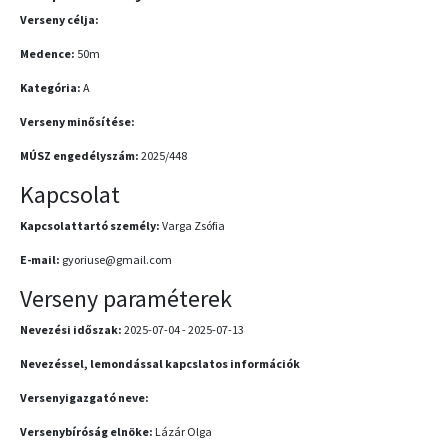
Verseny célja:
Medence:
50m
Kategória:
A
Verseny minősítése:
MÚSZ engedélyszám:
2025/448
Kapcsolat
Kapcsolattartó személy:
Varga Zsófia
E-mail:
gyoriuse@gmail.com
Verseny paraméterek
Nevezési időszak:
2025-07-04 - 2025-07-13
Nevezéssel, lemondással kapcslatos információk
Versenyigazgató neve:
Versenybíróság elnöke:
Lázár Olga