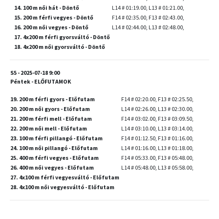
14. 100 m női hát - Döntő
L14 # 01:19.00, L13 # 01:21.00,
15. 200 m férfi vegyes - Döntő
F14 # 02:35.00, F13 # 02:43.00,
16. 200 m női vegyes - Döntő
L14 # 02:44.00, L13 # 02:48.00,
17. 4x200 m férfi gyorsváltó - Döntő
18. 4x200 m női gyorsváltó - Döntő
S5 - 2025-07-18 9:00
Péntek - ELŐFUTAMOK
19. 200 m férfi gyors - Előfutam
F14 # 02:20.00, F13 # 02:25.50,
20. 200 m női gyors - Előfutam
L14 # 02:26.00, L13 # 02:30.00,
21. 200 m férfi mell - Előfutam
F14 # 03:02.00, F13 # 03:09.50,
22. 200 m női mell - Előfutam
L14 # 03:10.00, L13 # 03:14.00,
23. 100 m férfi pillangó - Előfutam
F14 # 01:12.50, F13 # 01:16.00,
24. 100 m női pillangó - Előfutam
L14 # 01:16.00, L13 # 01:18.00,
25. 400 m férfi vegyes - Előfutam
F14 # 05:33.00, F13 # 05:48.00,
26. 400 m női vegyes - Előfutam
L14 # 05:48.00, L13 # 05:58.00,
27. 4x100 m férfi vegyesváltó - Előfutam
28. 4x100 m női vegyesváltó - Előfutam