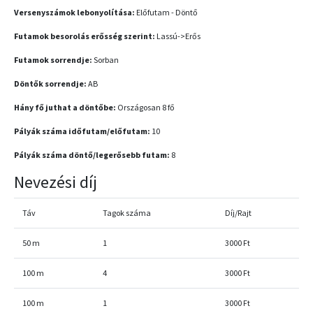
Versenyszámok lebonyolítása:
Előfutam - Döntő
Futamok besorolás erősség szerint:
Lassú->Erős
Futamok sorrendje:
Sorban
Döntők sorrendje:
AB
Hány fő juthat a döntőbe:
Országosan 8 fő
Pályák száma időfutam/előfutam:
10
Pályák száma döntő/legerősebb futam:
8
Nevezési díj
Táv
Tagok száma
Díj/Rajt
50 m
1
3000 Ft
100 m
4
3000 Ft
100 m
1
3000 Ft