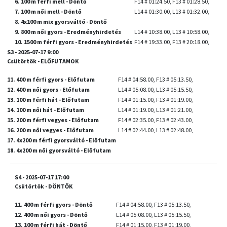
6. 100 m férfi mell - Döntő
F14 # 01:24.50, F13 # 01:28.50,
7. 100 m női mell - Döntő
L14 # 01:30.00, L13 # 01:32.00,
8. 4x100 m mix gyorsváltó - Döntő
9. 800 m női gyors - Eredményhirdetés
L14 # 10:38.00, L13 # 10:58.00,
10. 1500 m férfi gyors - Eredményhirdetés
F14 # 19:33.00, F13 # 20:18.00,
S3 - 2025-07-17 9:00
Csütörtök - ELŐFUTAMOK
11. 400 m férfi gyors - Előfutam
F14 # 04:58.00, F13 # 05:13.50,
12. 400 m női gyors - Előfutam
L14 # 05:08.00, L13 # 05:15.50,
13. 100 m férfi hát - Előfutam
F14 # 01:15.00, F13 # 01:19.00,
14. 100 m női hát - Előfutam
L14 # 01:19.00, L13 # 01:21.00,
15. 200 m férfi vegyes - Előfutam
F14 # 02:35.00, F13 # 02:43.00,
16. 200 m női vegyes - Előfutam
L14 # 02:44.00, L13 # 02:48.00,
17. 4x200 m férfi gyorsváltó - Előfutam
18. 4x200 m női gyorsváltó - Előfutam
S4 - 2025-07-17 17:00
Csütörtök - DÖNTŐK
11. 400 m férfi gyors - Döntő
F14 # 04:58.00, F13 # 05:13.50,
12. 400 m női gyors - Döntő
L14 # 05:08.00, L13 # 05:15.50,
13. 100 m férfi hát - Döntő
F14 # 01:15.00, F13 # 01:19.00,