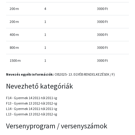
200 m
4
3000 Ft
200 m
1
3000 Ft
400 m
1
3000 Ft
800 m
1
3000 Ft
1500 m
1
3000 Ft
Nevezés egyéb információk:
OB2025- 13. EGYÉB RENDELKEZÉSEK / F)
Nevezhető kategóriák
F14 - Gyermek 14 2011-tól 2011-ig
F13 - Gyermek 13 2012-tól 2012-ig
L14 - Gyermek 14 2011-tól 2011-ig
L13 - Gyermek 13 2012-tól 2012-ig
Versenyprogram / versenyszámok