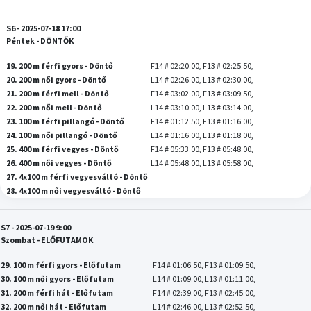
S6 - 2025-07-18 17:00
Péntek - DÖNTŐK
19. 200 m férfi gyors - Döntő
F14 # 02:20.00, F13 # 02:25.50,
20. 200 m női gyors - Döntő
L14 # 02:26.00, L13 # 02:30.00,
21. 200 m férfi mell - Döntő
F14 # 03:02.00, F13 # 03:09.50,
22. 200 m női mell - Döntő
L14 # 03:10.00, L13 # 03:14.00,
23. 100 m férfi pillangó - Döntő
F14 # 01:12.50, F13 # 01:16.00,
24. 100 m női pillangó - Döntő
L14 # 01:16.00, L13 # 01:18.00,
25. 400 m férfi vegyes - Döntő
F14 # 05:33.00, F13 # 05:48.00,
26. 400 m női vegyes - Döntő
L14 # 05:48.00, L13 # 05:58.00,
27. 4x100 m férfi vegyesváltó - Döntő
28. 4x100 m női vegyesváltó - Döntő
S7 - 2025-07-19 9:00
Szombat - ELŐFUTAMOK
29. 100 m férfi gyors - Előfutam
F14 # 01:06.50, F13 # 01:09.50,
30. 100 m női gyors - Előfutam
L14 # 01:09.00, L13 # 01:11.00,
31. 200 m férfi hát - Előfutam
F14 # 02:39.00, F13 # 02:45.00,
32. 200 m női hát - Előfutam
L14 # 02:46.00, L13 # 02:52.50,