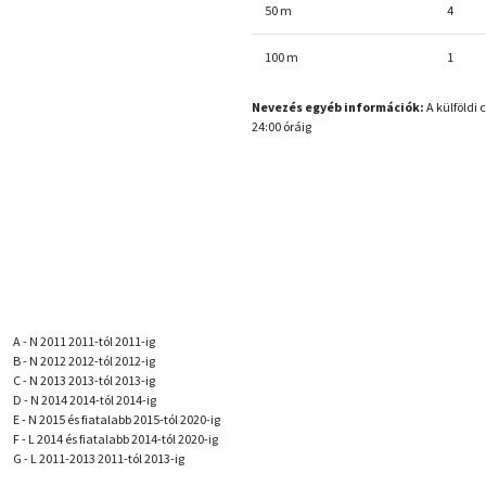
50 m
4
100 m
1
Nevezés egyéb információk:
A külföldi
24:00 óráig
A - N 2011 2011-tól 2011-ig
B - N 2012 2012-tól 2012-ig
C - N 2013 2013-tól 2013-ig
D - N 2014 2014-tól 2014-ig
E - N 2015 és fiatalabb 2015-tól 2020-ig
F - L 2014 és fiatalabb 2014-tól 2020-ig
G - L 2011-2013 2011-tól 2013-ig