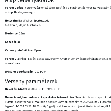
Verseny célja:
Versenyzési lehetőség biztosítása az utánpótlás korosztályok számár
utánpótlás bajnokságra.
Helyszín:
Bajai Városi Sportuszoda
6500 Baja, Május 1. sétány 3.
Medence:
25m
Kategória:
C
Verseny minősítése:
Open
Verseny leírása:
Egyéni és csapatverseny. A versenyen évjáratos értékelés van, a k
részesülnek.
MÚSZ engedélyszám:
2024/294
Verseny paraméterek
Nevezési időszak:
2024-03-11 - 2024-03-11
Nevezéssel, lemondással kapcslatos információk
Nevezés: Hazai csapatoknak 
külföldi csapatoknak e-mailben a passferi@gmail.com címre, 2024.03.20. 24:00 órái
legkésőbb 2024.03.22. 18:00 óráig fogadjuk el. A nevezési díjakat átutalással kérjük 
spartacus.baja@gmail.com címen keressék Major Tímeát.