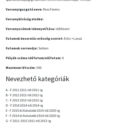
Versenyigazgató neve:
Pass Ferenc
Versenybíróság elnöke:
Versenyszámok lebonyolítása:
Időfutam
Futamok besorolás erősség szerint:
Erős->Lassú
Futamok sorrendje:
Sorban
Pályák száma időfutam/előfutam:
6
Maximum létszám:
300
Nevezhető kategóriák
A - F 2011 2011-tól 2011-ig
B - F 2012 2012-tól 2012-ig
C - F 2013 2013-tól 2013-ig
D - F 2014 2014-tól 2014-ig
E - F 2015 és fiatalabb 2015-tól 2020-ig
F - F 2014 és fiatalabb 2014-tól 2020-ig
G - F 2011-2013 2011-tól 2013-ig