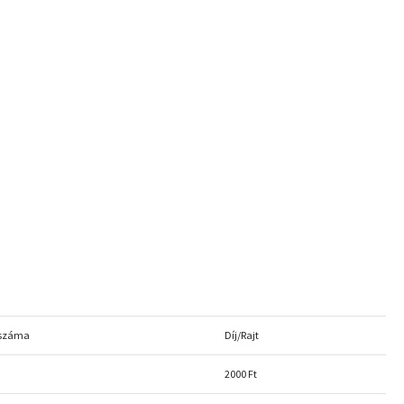
 száma
Díj/Rajt
2000 Ft