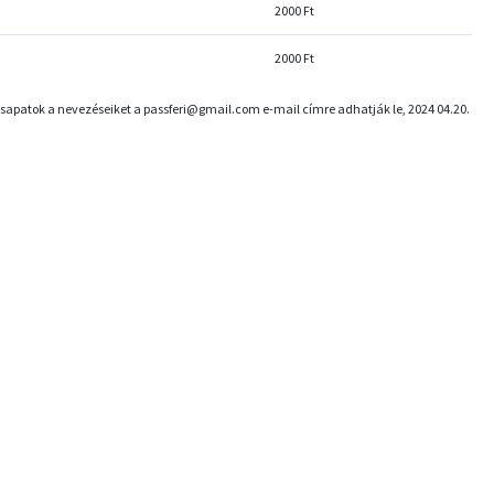
2000 Ft
2000 Ft
 csapatok a nevezéseiket a passferi@gmail.com e-mail címre adhatják le, 2024 04.20.