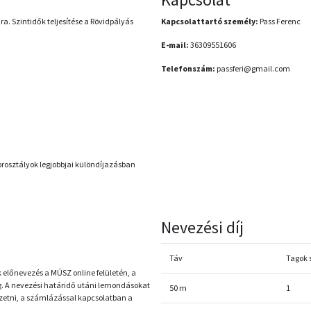
a. Szintidők teljesítése a Rövidpályás
Kapcsolattartó személy:
Pass Ferenc
E-mail:
36309551606
Telefonszám:
passferi@gmail.com
orosztályok legjobbjai különdíjazásban
Nevezési díj
Táv
Tagok
előnevezés a MÚSZ online felületén, a
g. A nevezési határidő utáni lemondásokat
50 m
1
fizetni, a számlázással kapcsolatban a