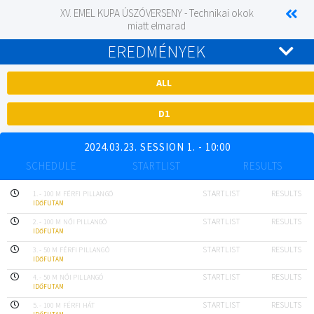
XV. EMEL KUPA ÚSZÓVERSENY - Technikai okok
miatt elmarad
EREDMÉNYEK
ALL
D1
2024.03.23. SESSION 1. - 10:00
SCHEDULE
STARTLIST
RESULTS
STARTLIST
RESULTS
1. - 100 M FÉRFI PILLANGÓ
IDŐFUTAM
STARTLIST
RESULTS
2. - 100 M NŐI PILLANGÓ
IDŐFUTAM
STARTLIST
RESULTS
3. - 50 M FÉRFI PILLANGÓ
IDŐFUTAM
STARTLIST
RESULTS
4. - 50 M NŐI PILLANGÓ
IDŐFUTAM
STARTLIST
RESULTS
5. - 100 M FÉRFI HÁT