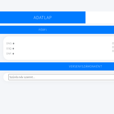
ADATLAP
FÉRFI
DNS:
0
Ö
Ö
DSQ:
0
Ö
DNF:
0
VERSENYSZÁMONKÉNT