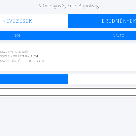
LV. Országos Gyermek Bajnokság
NEVEZÉSEK
EREDMÉNYE
NŐI
VÁLTÓ
SSZES VERSENYZŐ:
SSZES NEVEZETT RAJT:
/ VL:
SSZES DÖNTŐBE JUTOTT:
/ VL: 0