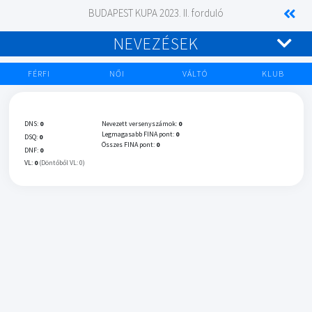
BUDAPEST KUPA 2023. II. forduló
NEVEZÉSEK
FÉRFI
NŐI
VÁLTÓ
KLUB
DNS:
0
Nevezett versenyszámok:
0
Legmagasabb FINA pont:
0
DSQ:
0
Összes FINA pont:
0
DNF:
0
VL:
0
(Döntőből VL: 0)