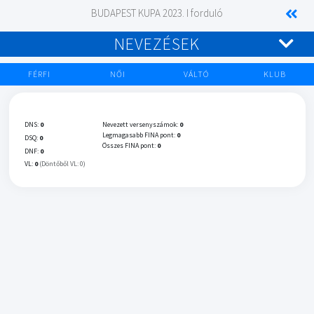
BUDAPEST KUPA 2023. I forduló
NEVEZÉSEK
FÉRFI
NŐI
VÁLTÓ
KLUB
DNS:
0
Nevezett versenyszámok:
0
Legmagasabb FINA pont:
0
DSQ:
0
Összes FINA pont:
0
DNF:
0
VL:
0
(Döntőből VL: 0)