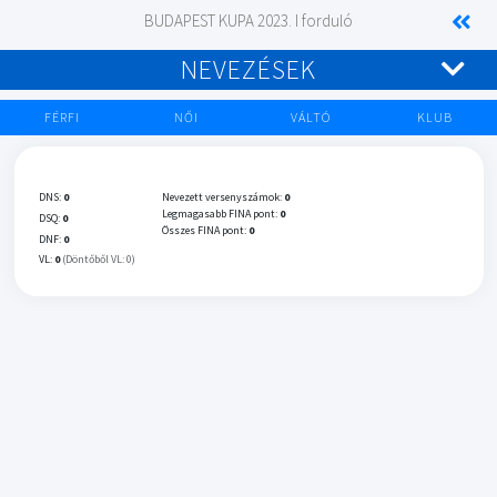
BUDAPEST KUPA 2023. I forduló
NEVEZÉSEK
FÉRFI
NŐI
VÁLTÓ
KLUB
DNS:
0
Nevezett versenyszámok:
0
Legmagasabb FINA pont:
0
DSQ:
0
Összes FINA pont:
0
DNF:
0
VL:
0
(Döntőből VL: 0)