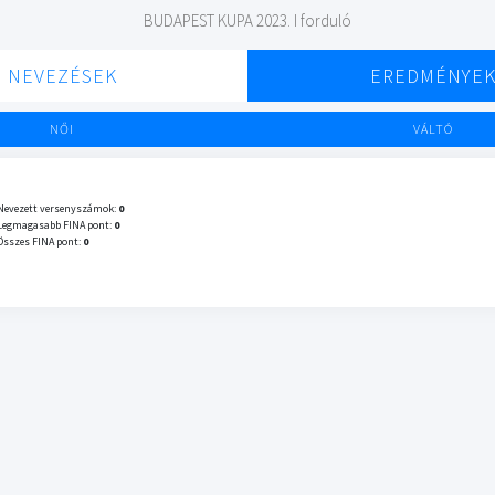
BUDAPEST KUPA 2023. I forduló
NEVEZÉSEK
EREDMÉNYE
NŐI
VÁLTÓ
Nevezett versenyszámok:
0
Legmagasabb FINA pont:
0
Összes FINA pont:
0