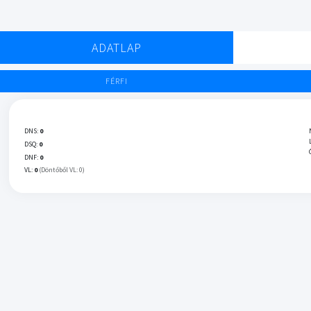
ADATLAP
FÉRFI
DNS:
0
DSQ:
0
DNF:
0
VL:
0
(Döntőből VL: 0)