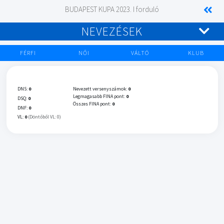
BUDAPEST KUPA 2023. I forduló
NEVEZÉSEK
FÉRFI
NŐI
VÁLTÓ
KLUB
DNS:
0
Nevezett versenyszámok:
0
Legmagasabb FINA pont:
0
DSQ:
0
Összes FINA pont:
0
DNF:
0
VL:
0
(Döntőből VL: 0)