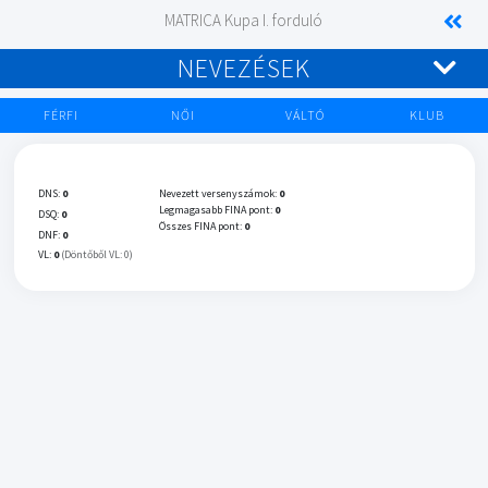
MATRICA Kupa I. forduló
NEVEZÉSEK
FÉRFI
NŐI
VÁLTÓ
KLUB
DNS:
0
Nevezett versenyszámok:
0
Legmagasabb FINA pont:
0
DSQ:
0
Összes FINA pont:
0
DNF:
0
VL:
0
(Döntőből VL: 0)