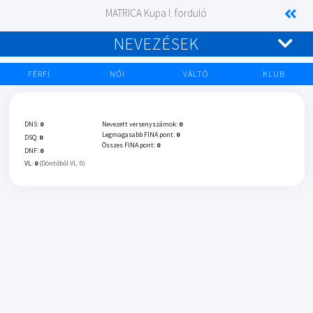
MATRICA Kupa I. forduló
NEVEZÉSEK
FÉRFI
NŐI
VÁLTÓ
KLUB
DNS:
0
Nevezett versenyszámok:
0
Legmagasabb FINA pont:
0
DSQ:
0
Összes FINA pont:
0
DNF:
0
VL:
0
(Döntőből VL: 0)