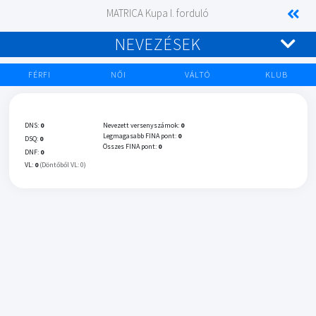
MATRICA Kupa I. forduló
NEVEZÉSEK
FÉRFI
NŐI
VÁLTÓ
KLUB
DNS:
0
Nevezett versenyszámok:
0
Legmagasabb FINA pont:
0
DSQ:
0
Összes FINA pont:
0
DNF:
0
VL:
0
(Döntőből VL: 0)