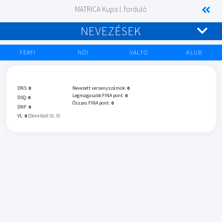
MATRICA Kupa I. forduló
NEVEZÉSEK
FÉRFI
NŐI
VÁLTÓ
KLUB
DNS:
0
Nevezett versenyszámok:
0
Legmagasabb FINA pont:
0
DSQ:
0
Összes FINA pont:
0
DNF:
0
VL:
0
(Döntőből VL: 0)