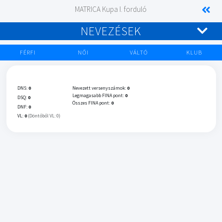
MATRICA Kupa I. forduló
NEVEZÉSEK
FÉRFI
NŐI
VÁLTÓ
KLUB
DNS:
0
Nevezett versenyszámok:
0
Legmagasabb FINA pont:
0
DSQ:
0
Összes FINA pont:
0
DNF:
0
VL:
0
(Döntőből VL: 0)