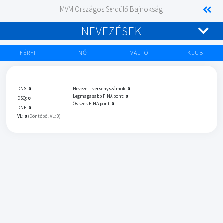
MVM Országos Serdülő Bajnokság
NEVEZÉSEK
FÉRFI
NŐI
VÁLTÓ
KLUB
DNS:
0
Nevezett versenyszámok:
0
Legmagasabb FINA pont:
0
DSQ:
0
Összes FINA pont:
0
DNF:
0
VL:
0
(Döntőből VL: 0)