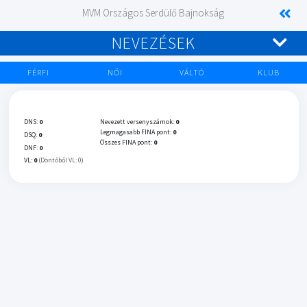
MVM Országos Serdülő Bajnokság
NEVEZÉSEK
FÉRFI
NŐI
VÁLTÓ
KLUB
DNS:
0
Nevezett versenyszámok:
0
Legmagasabb FINA pont:
0
DSQ:
0
Összes FINA pont:
0
DNF:
0
VL:
0
(Döntőből VL: 0)