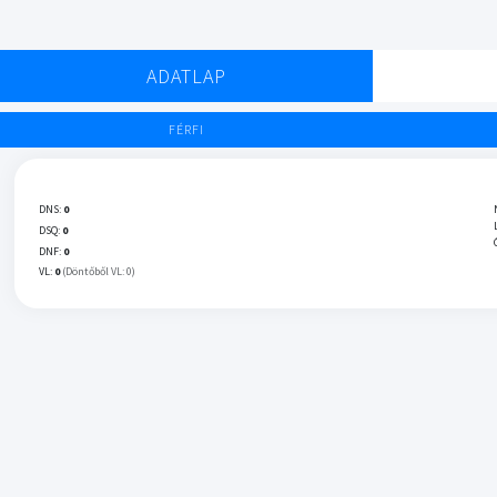
ADATLAP
FÉRFI
DNS:
0
DSQ:
0
DNF:
0
VL:
0
(Döntőből VL: 0)