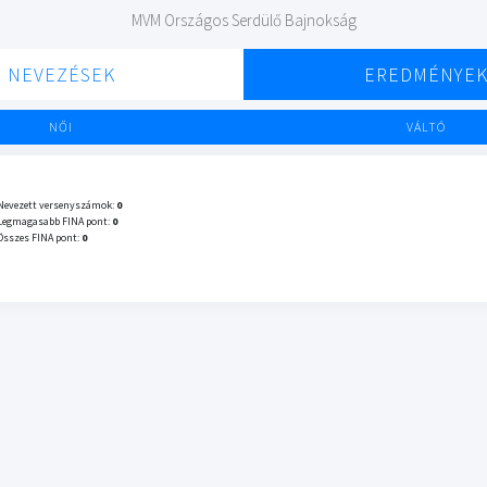
MVM Országos Serdülő Bajnokság
NEVEZÉSEK
EREDMÉNYE
NŐI
VÁLTÓ
Nevezett versenyszámok:
0
Legmagasabb FINA pont:
0
Összes FINA pont:
0