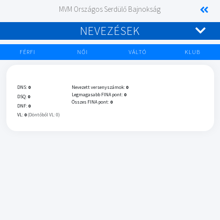
MVM Országos Serdülő Bajnokság
NEVEZÉSEK
FÉRFI
NŐI
VÁLTÓ
KLUB
DNS:
0
Nevezett versenyszámok:
0
Legmagasabb FINA pont:
0
DSQ:
0
Összes FINA pont:
0
DNF:
0
VL:
0
(Döntőből VL: 0)