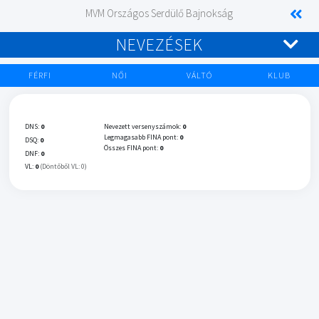
MVM Országos Serdülő Bajnokság
NEVEZÉSEK
FÉRFI
NŐI
VÁLTÓ
KLUB
DNS:
0
Nevezett versenyszámok:
0
Legmagasabb FINA pont:
0
DSQ:
0
Összes FINA pont:
0
DNF:
0
VL:
0
(Döntőből VL: 0)