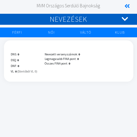
MVM Országos Serdülő Bajnokság
NEVEZÉSEK
FÉRFI
NŐI
VÁLTÓ
KLUB
DNS:
0
Nevezett versenyszámok:
0
Legmagasabb FINA pont:
0
DSQ:
0
Összes FINA pont:
0
DNF:
0
VL:
0
(Döntőből VL: 0)