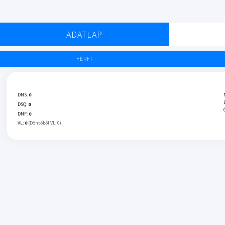
ADATLAP
FÉRFI
DNS:
0
DSQ:
0
DNF:
0
VL:
0
(Döntőből VL: 0)