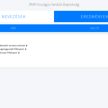
MVM Országos Serdülő Bajnokság
NEVEZÉSEK
EREDMÉNYE
NŐI
VÁLTÓ
Nevezett versenyszámok:
0
Legmagasabb FINA pont:
0
Összes FINA pont:
0