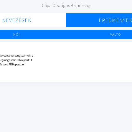
Cápa Országos Bajnokság
NEVEZÉSEK
EREDMÉNYE
NŐI
VÁLTÓ
Nevezett versenyszámok:
0
Legmagasabb FINA pont:
0
Összes FINA pont:
0