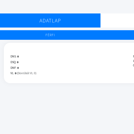
ADATLAP
FÉRFI
DNS:
0
DSQ:
0
DNF:
0
VL:
0
(Döntőből VL: 0)