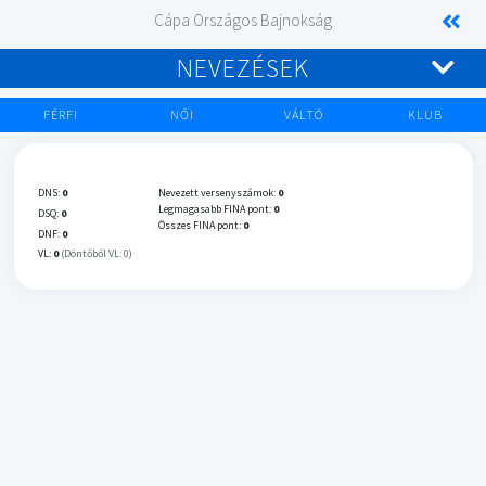
Cápa Országos Bajnokság
NEVEZÉSEK
FÉRFI
NŐI
VÁLTÓ
KLUB
DNS:
0
Nevezett versenyszámok:
0
Legmagasabb FINA pont:
0
DSQ:
0
Összes FINA pont:
0
DNF:
0
VL:
0
(Döntőből VL: 0)