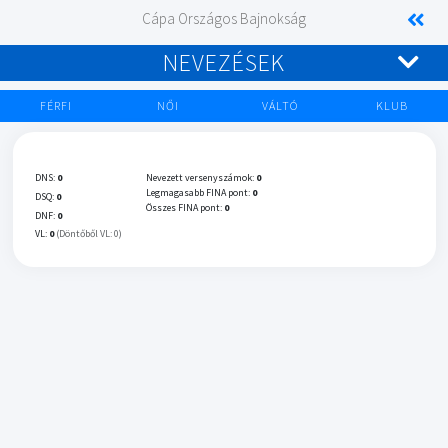
Cápa Országos Bajnokság
NEVEZÉSEK
FÉRFI
NŐI
VÁLTÓ
KLUB
DNS:
0
Nevezett versenyszámok:
0
Legmagasabb FINA pont:
0
DSQ:
0
Összes FINA pont:
0
DNF:
0
VL:
0
(Döntőből VL: 0)