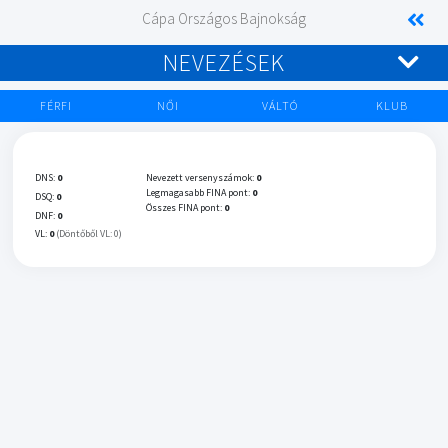
Cápa Országos Bajnokság
NEVEZÉSEK
FÉRFI
NŐI
VÁLTÓ
KLUB
DNS:
0
Nevezett versenyszámok:
0
Legmagasabb FINA pont:
0
DSQ:
0
Összes FINA pont:
0
DNF:
0
VL:
0
(Döntőből VL: 0)