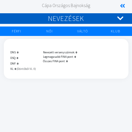
Cápa Országos Bajnokság
NEVEZÉSEK
FÉRFI
NŐI
VÁLTÓ
KLUB
DNS:
0
Nevezett versenyszámok:
0
Legmagasabb FINA pont:
0
DSQ:
0
Összes FINA pont:
0
DNF:
0
VL:
0
(Döntőből VL: 0)