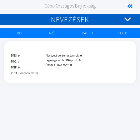
Cápa Országos Bajnokság
NEVEZÉSEK
FÉRFI
NŐI
VÁLTÓ
KLUB
DNS:
0
Nevezett versenyszámok:
0
Legmagasabb FINA pont:
0
DSQ:
0
Összes FINA pont:
0
DNF:
0
VL:
0
(Döntőből VL: 0)