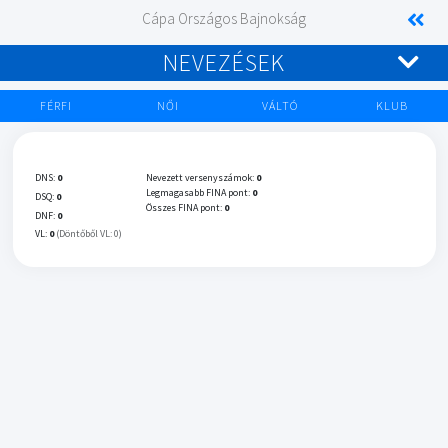
Cápa Országos Bajnokság
NEVEZÉSEK
FÉRFI
NŐI
VÁLTÓ
KLUB
DNS:
0
Nevezett versenyszámok:
0
Legmagasabb FINA pont:
0
DSQ:
0
Összes FINA pont:
0
DNF:
0
VL:
0
(Döntőből VL: 0)