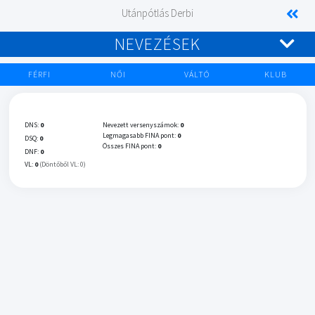
Utánpótlás Derbi
NEVEZÉSEK
FÉRFI
NŐI
VÁLTÓ
KLUB
DNS:
0
Nevezett versenyszámok:
0
Legmagasabb FINA pont:
0
DSQ:
0
Összes FINA pont:
0
DNF:
0
VL:
0
(Döntőből VL: 0)