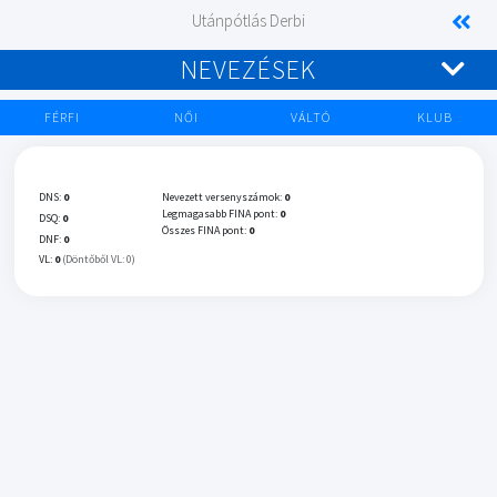
Utánpótlás Derbi
NEVEZÉSEK
FÉRFI
NŐI
VÁLTÓ
KLUB
DNS:
0
Nevezett versenyszámok:
0
Legmagasabb FINA pont:
0
DSQ:
0
Összes FINA pont:
0
DNF:
0
VL:
0
(Döntőből VL: 0)